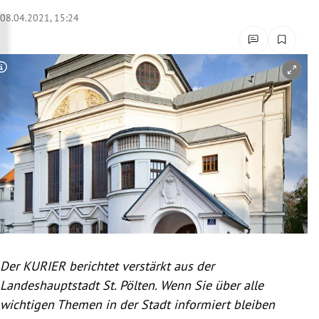
rreich Untermenü
08.04.2021, 15:24
rt Untermenü
Copyright-Hinweis öffnen/schließen
schaft Untermenü
s Untermenü
zeit Untermenü
undheit Untermenü
tur Untermenü
nung Untermenü
Der KURIER berichtet verstärkt aus der
Landeshauptstadt St. Pölten. Wenn Sie über alle
lität Untermenü
wichtigen Themen in der Stadt informiert bleiben