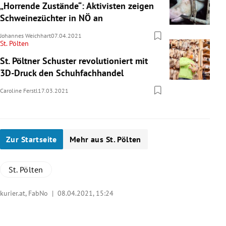
„Horrende Zustände“: Aktivisten zeigen
Schweinezüchter in NÖ an
Johannes Weichhart
07.04.2021
St. Pölten
St. Pöltner Schuster revolutioniert mit
3D-Druck den Schuhfachhandel
Caroline Ferstl
17.03.2021
Zur Startseite
Mehr aus St. Pölten
St. Pölten
kurier.at, FabNo |
08.04.2021, 15:24