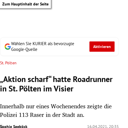
Zum Hauptinhalt der Seite
Wählen Sie KURIER als bevorzugte
Aktivieren
Google-Quelle
St. Pölten
„Aktion scharf“ hatte Roadrunner
in St. Pölten im Visier
Innerhalb nur eines Wochenendes zeigte die
Polizei 113 Raser in der Stadt an.
tik Untermenü
Sophie Seeböck
16.04.2021, 20:35