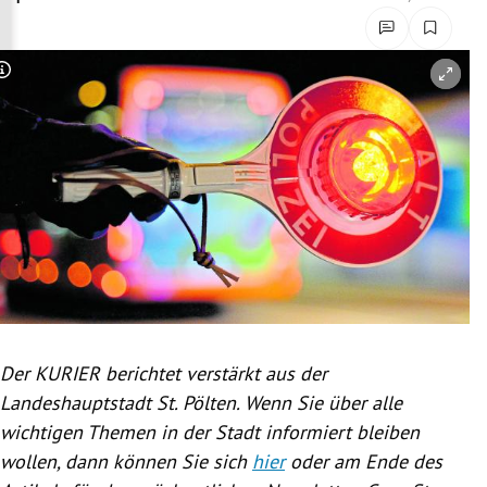
rreich Untermenü
rt Untermenü
Copyright-Hinweis öffnen/schließen
schaft Untermenü
s Untermenü
zeit Untermenü
undheit Untermenü
tur Untermenü
Der KURIER berichtet verstärkt aus der
nung Untermenü
Landeshauptstadt St. Pölten. Wenn Sie über alle
wichtigen Themen in der Stadt informiert bleiben
lität Untermenü
wollen, dann können Sie sich
hier
oder am Ende des