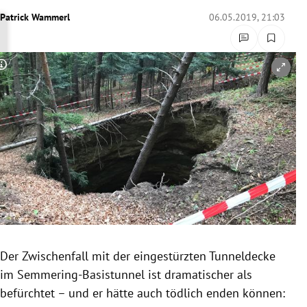
rreich Untermenü
Patrick Wammerl
06.05.2019, 21:03
rt Untermenü
Copyright-Hinweis öffnen/schließen
schaft Untermenü
s Untermenü
zeit Untermenü
undheit Untermenü
tur Untermenü
nung Untermenü
Der Zwischenfall mit der eingestürzten
Tunneldecke
im Semmering-Basistunnel ist dramatischer als
lität Untermenü
befürchtet – und er hätte auch tödlich enden können: