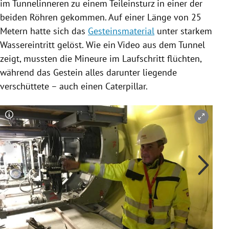
im Tunnelinneren zu einem Teileinsturz in einer der
beiden Röhren gekommen. Auf einer Länge von 25
Metern hatte sich das
Gesteinsmaterial
unter starkem
Wassereintritt gelöst. Wie ein Video aus dem Tunnel
zeigt, mussten die Mineure im Laufschritt flüchten,
während das
Gestein
alles darunter liegende
verschüttete – auch einen Caterpillar.
Copyright-Hinweis öffnen/schließen
Co