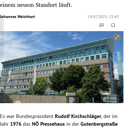
einem neuem Standort läuft.
rreich Untermenü
Johannes Weichhart
14.07.2025, 15:42
rt Untermenü
schaft Untermenü
Copyright-Hinweis öffnen/schließen
s Untermenü
zeit Untermenü
undheit Untermenü
tur Untermenü
nung Untermenü
lität Untermenü
Es war Bundespräsident
Rudolf Kirchschläger
, der im
Jahr
1976
das
NÖ Pressehaus
in der
Gutenbergstraße