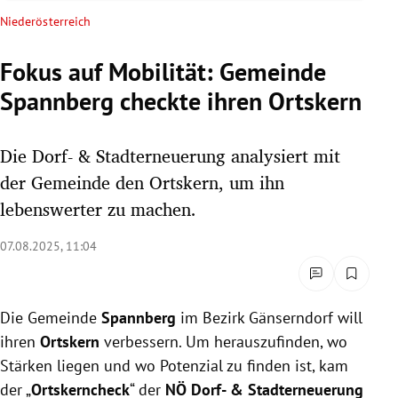
rreich Untermenü
Niederösterreich
rt Untermenü
Fokus auf Mobilität: Gemeinde
Spannberg checkte ihren Ortskern
schaft Untermenü
s Untermenü
Die Dorf- & Stadterneuerung analysiert mit
der Gemeinde den Ortskern, um ihn
zeit Untermenü
lebenswerter zu machen.
undheit Untermenü
07.08.2025, 11:04
tur Untermenü
Die Gemeinde
Spannberg
im Bezirk Gänserndorf will
nung Untermenü
ihren
Ortskern
verbessern. Um herauszufinden, wo
lität Untermenü
Stärken liegen und wo Potenzial zu finden ist, kam
der „
Ortskerncheck
“ der
NÖ Dorf- & Stadterneuerung