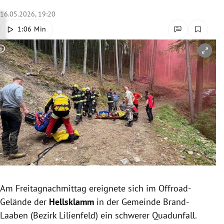
rreich Untermenü
16.05.2026, 19:20
1:06 Min
rt Untermenü
Copyright-Hinweis öffnen/schließen
schaft Untermenü
s Untermenü
zeit Untermenü
undheit Untermenü
tur Untermenü
nung Untermenü
Am Freitagnachmittag ereignete sich im Offroad-
Gelände der
Hellsklamm
in der Gemeinde Brand-
lität Untermenü
Laaben (Bezirk Lilienfeld) ein schwerer Quadunfall.