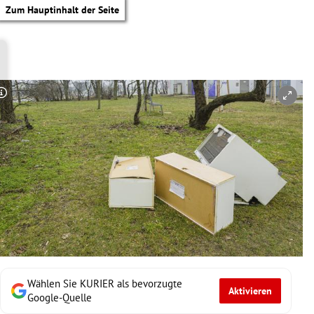
Zum Hauptinhalt der Seite
Copyright-Hinweis öffnen/schließen
Wählen Sie KURIER als bevorzugte
Aktivieren
tik Untermenü
Google-Quelle