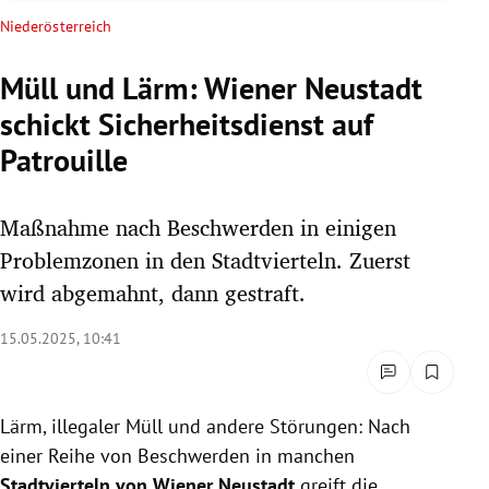
rreich Untermenü
Niederösterreich
rt Untermenü
Müll und Lärm: Wiener Neustadt
schickt Sicherheitsdienst auf
schaft Untermenü
Patrouille
s Untermenü
Maßnahme nach Beschwerden in einigen
zeit Untermenü
Problemzonen in den Stadtvierteln. Zuerst
undheit Untermenü
wird abgemahnt, dann gestraft.
tur Untermenü
15.05.2025, 10:41
nung Untermenü
Lärm, illegaler Müll und andere Störungen: Nach
lität Untermenü
einer Reihe von Beschwerden in manchen
Stadtvierteln von Wiener Neustadt
greift die