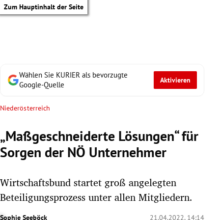
Zum Hauptinhalt der Seite
Wählen Sie KURIER als bevorzugte
Aktivieren
Google-Quelle
Niederösterreich
„Maßgeschneiderte Lösungen“ für
Sorgen der NÖ Unternehmer
Wirtschaftsbund startet groß angelegten
Beteiligungsprozess unter allen Mitgliedern.
tik Untermenü
Sophie Seeböck
21.04.2022, 14:14