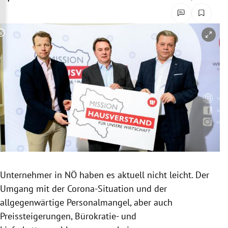
rreich Untermenü
rt Untermenü
Copyright-Hinweis öffnen/schließen
schaft Untermenü
s Untermenü
zeit Untermenü
undheit Untermenü
tur Untermenü
Unternehmer in NÖ haben es aktuell nicht leicht. Der
nung Untermenü
Umgang mit der Corona-Situation und der
allgegenwärtige Personalmangel, aber auch
lität Untermenü
Preissteigerungen, Bürokratie- und