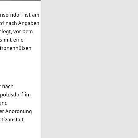
nserndorf ist am
rd nach Angaben
elegt, vor dem
 mit einer
atronenhülsen
r nach
opoldsdorf im
 und
ber Anordnung
stizanstalt