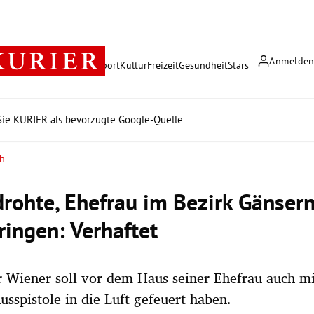
Anmelde
rreich
Politik
Wirtschaft
Sport
Kultur
Freizeit
Gesundheit
Stars
ie KURIER als bevorzugte Google-Quelle
ch
rohte, Ehefrau im Bezirk Gänser
ingen: Verhaftet
r Wiener soll vor dem Haus seiner Ehefrau auch mi
usspistole in die Luft gefeuert haben.