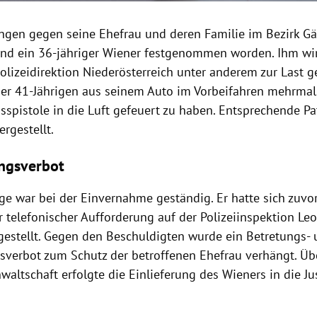
gen gegen seine Ehefrau und deren Familie im Bezirk Gä
d ein 36-jähriger Wiener festgenommen worden. Ihm wi
olizeidirektion Niederösterreich unter anderem zur Last g
r 41-Jährigen aus seinem Auto im Vorbeifahren mehrmals
sspistole in die Luft gefeuert zu haben. Entsprechende P
rgestellt.
ngsverbot
ige war bei der Einvernahme geständig. Er hatte sich zuvo
 telefonischer Aufforderung auf der Polizeiinspektion Le
gestellt. Gegen den Beschuldigten wurde ein Betretungs-
verbot zum Schutz der betroffenen Ehefrau verhängt. Ü
waltschaft erfolgte die Einlieferung des Wieners in die Ju
.