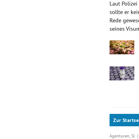
Laut Polize
sollte er ke
Rede gewese
seines Visu
Zur Startse
Agenturen, SJ 