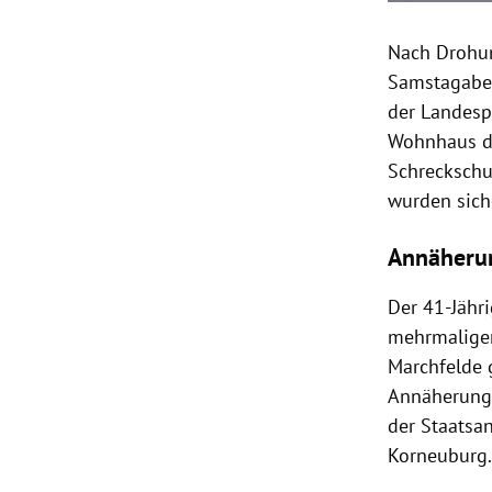
Nach Drohun
Samstagaben
der Landesp
Wohnhaus de
Schreckschu
wurden siche
Annäheru
Der 41-Jähr
mehrmaliger
Marchfelde 
Annäherungs
der Staatsan
Korneuburg