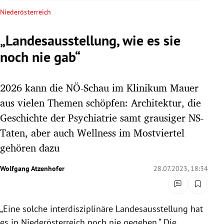
rreich Untermenü
Niederösterreich
rt Untermenü
„Landesausstellung, wie es sie
noch nie gab“
schaft Untermenü
s Untermenü
2026 kann die NÖ-Schau im Klinikum Mauer
aus vielen Themen schöpfen: Architektur, die
zeit Untermenü
Geschichte der Psychiatrie samt grausiger NS-
Taten, aber auch Wellness im Mostviertel
undheit Untermenü
gehören dazu
tur Untermenü
Wolfgang Atzenhofer
28.07.2023, 18:34
nung Untermenü
lität Untermenü
„Eine solche interdisziplinäre Landesausstellung hat
es in Niederösterreich noch nie gegeben.“ Die