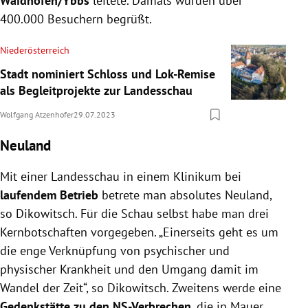
Waidhofen/Ybbs
leitete. Damals wurden über
400.000 Besuchern begrüßt.
Niederösterreich
Stadt nominiert Schloss und Lok-Remise
als Begleitprojekte zur Landesschau
Wolfgang Atzenhofer
29.07.2023
Neuland
Mit einer Landesschau in einem Klinikum bei
laufendem Betrieb
betrete man absolutes Neuland,
so Dikowitsch. Für die Schau selbst habe man drei
Kernbotschaften vorgegeben. „Einerseits geht es um
die enge Verknüpfung von psychischer und
physischer Krankheit und den Umgang damit im
Wandel der Zeit“, so Dikowitsch. Zweitens werde eine
Gedenkstätte zu den NS-Verbrechen
, die in Mauer