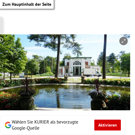
Zum Hauptinhalt der Seite
Copyright-Hinweis öffnen/schließen
Wählen Sie KURIER als bevorzugte
Aktivieren
tik Untermenü
Google-Quelle