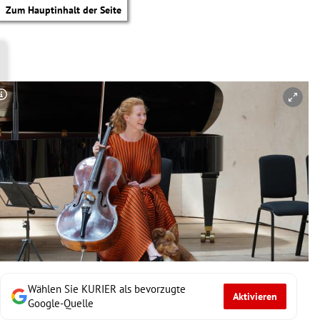
Zum Hauptinhalt der Seite
Copyright-Hinweis öffnen/schließen
Wählen Sie KURIER als bevorzugte
Aktivieren
tik Untermenü
Google-Quelle