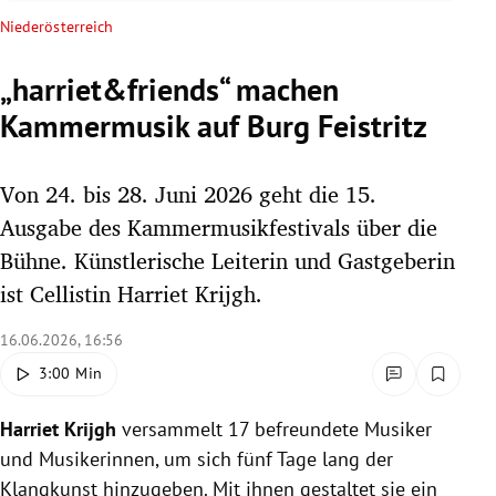
rreich Untermenü
Niederösterreich
rt Untermenü
„harriet&friends“ machen
Kammermusik auf Burg Feistritz
schaft Untermenü
s Untermenü
Von 24. bis 28. Juni 2026 geht die 15.
Ausgabe des Kammermusikfestivals über die
zeit Untermenü
Bühne. Künstlerische Leiterin und Gastgeberin
ist Cellistin Harriet Krijgh.
undheit Untermenü
16.06.2026, 16:56
tur Untermenü
3:00 Min
nung Untermenü
Harriet Krijgh
versammelt 17 befreundete Musiker
lität Untermenü
und Musikerinnen, um sich fünf Tage lang der
Klangkunst hinzugeben. Mit ihnen gestaltet sie ein