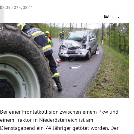
rreich Untermenü
03.05.2023, 08:41
rt Untermenü
Copyright-Hinweis öffnen/schließen
schaft Untermenü
s Untermenü
zeit Untermenü
undheit Untermenü
tur Untermenü
nung Untermenü
Bei einer Frontalkollision zwischen einem Pkw und
einem Traktor in Niederösterreich ist am
lität Untermenü
Dienstagabend ein 74-Jähriger getötet worden. Der