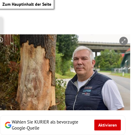
Zum Hauptinhalt der Seite
Copyright-Hinweis öffnen/schließen
Wählen Sie KURIER als bevorzugte
Aktivieren
tik Untermenü
Google-Quelle