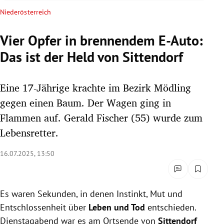
rreich Untermenü
Niederösterreich
rt Untermenü
Vier Opfer in brennendem E-Auto:
Das ist der Held von Sittendorf
schaft Untermenü
s Untermenü
Eine 17-Jährige krachte im Bezirk Mödling
gegen einen Baum. Der Wagen ging in
zeit Untermenü
Flammen auf. Gerald Fischer (55) wurde zum
Lebensretter.
undheit Untermenü
16.07.2025, 13:50
tur Untermenü
nung Untermenü
Es waren Sekunden, in denen Instinkt, Mut und
lität Untermenü
Entschlossenheit über
Leben und Tod
entschieden.
Dienstagabend war es am Ortsende von
Sittendorf