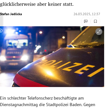
glücklicherweise aber keiner statt.
rreich Untermenü
Stefan Jedlicka
26.03.2025, 12:37
rt Untermenü
schaft Untermenü
Copyright-Hinweis öffnen/schließen
s Untermenü
zeit Untermenü
undheit Untermenü
tur Untermenü
nung Untermenü
lität Untermenü
Ein schlechter Telefonscherz beschäftigte am
Dienstagnachmittag die Stadtpolizei Baden. Gegen