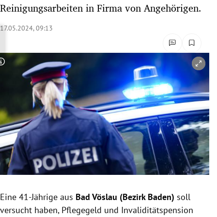
Reinigungsarbeiten in Firma von Angehörigen.
rreich Untermenü
17.05.2024, 09:13
rt Untermenü
schaft Untermenü
Copyright-Hinweis öffnen/schließen
s Untermenü
zeit Untermenü
undheit Untermenü
tur Untermenü
nung Untermenü
lität Untermenü
Eine 41-Jährige aus
Bad Vöslau (Bezirk Baden)
soll
versucht haben, Pflegegeld und Invaliditätspension