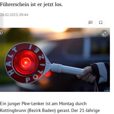
Führerschein ist er jetzt los.
rreich Untermenü
28.02.2023, 09:44
rt Untermenü
schaft Untermenü
Copyright-Hinweis öffnen/schließen
s Untermenü
zeit Untermenü
undheit Untermenü
tur Untermenü
nung Untermenü
lität Untermenü
Ein junger Pkw-Lenker ist am Montag durch
Kottingbrunn (Bezirk Baden) gerast. Der 21-Jährige