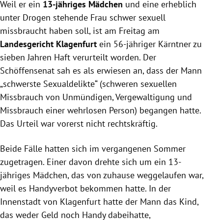
Weil er ein
Sexualdelikte an einem 13-jährigen Mädchen und
13-jähriges Mädchen
und eine erheblich
einer Frau zu sieben Jahren Haft verurteilt, das Urteil
unter Drogen stehende Frau schwer sexuell
ist nicht rechtskräftig.
missbraucht haben soll, ist am Freitag am
Der Angeklagte nahm das 13-jährige Mädchen für
Landesgericht Klagenfurt
ein 56-jähriger Kärntner zu
zwei Tage mit in seine Wohnung, wo es zu den
sieben Jahren Haft verurteilt worden. Der
Übergriffen kam, und seine DNA führte zu einem
Schöffensenat sah es als erwiesen an, dass der Mann
zweiten Missbrauchsfall.
„schwerste Sexualdelikte“ (schweren sexuellen
Der Schöffensenat sah keine Zweifel an der Schuld
Missbrauch von Unmündigen, Vergewaltigung und
des Mannes, der gezielt Frauen in Notsituationen
Missbrauch einer wehrlosen Person) begangen hatte.
ausnutzte.
Das Urteil war vorerst nicht rechtskräftig.
Beide Fälle hatten sich im vergangenen Sommer
zugetragen. Einer davon drehte sich um ein 13-
jähriges Mädchen, das von zuhause weggelaufen war,
weil es Handyverbot bekommen hatte. In der
Innenstadt von Klagenfurt hatte der Mann das Kind,
das weder Geld noch Handy dabeihatte,