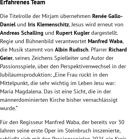
Erfahrenes Team
Die Titelrolle der Mirjam übernehmen
Renée Gallo-
Daniel
und
Iris Klemenschitz
, Jesus wird erneut von
Andreas Schalling
und
Rupert Kugler
dargestellt.
Regie und Bühnenbild verantwortet
Manfred Waba
,
die Musik stammt von
Albin Rudisch
. Pfarrer
Richard
Geier
, seines Zeichens Spielleiter und Autor der
Passionsspiele, über den Perspektivenwechsel in der
Jubiläumsproduktion: „Eine Frau rückt in den
Mittelpunkt, die sehr wichtig im Leben Jesu war:
Maria Magdalena. Das ist eine Sicht, die in der
männerdominierten Kirche bisher vernachlässigt
wurde.“
Für den Regisseur Manfred Waba, der bereits vor 30
Jahren seine erste Oper im Steinbruch inszenierte,
schließt sich mit den Passionsspielen 2026 ein Kreis.