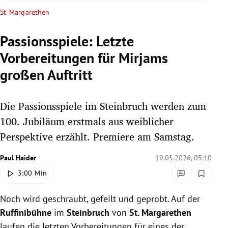
rreich Untermenü
St. Margarethen
rt Untermenü
Passionsspiele: Letzte
Vorbereitungen für Mirjams
schaft Untermenü
großen Auftritt
s Untermenü
Die Passionsspiele im Steinbruch werden zum
zeit Untermenü
100. Jubiläum erstmals aus weiblicher
undheit Untermenü
Perspektive erzählt. Premiere am Samstag.
tur Untermenü
Paul Haider
19.05.2026, 05:10
3:00 Min
nung Untermenü
Noch wird geschraubt, gefeilt und geprobt. Auf der
lität Untermenü
Ruffinibühne
im
Steinbruch
von
St. Margarethen
laufen die letzten Vorbereitungen für eines der