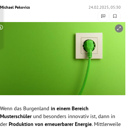
rreich Untermenü
Michael Pekovics
24.02.2025, 05:30
rt Untermenü
Copyright-Hinweis öffnen/schließen
schaft Untermenü
s Untermenü
zeit Untermenü
undheit Untermenü
tur Untermenü
nung Untermenü
Wenn das Burgenland
in einem Bereich
Musterschüler
und besonders innovativ ist, dann in
lität Untermenü
der
Produktion von erneuerbarer Energie
. Mittlerweile