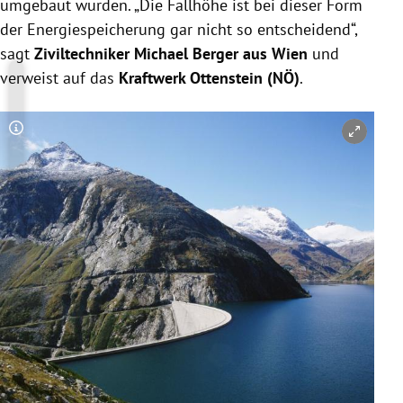
umgebaut wurden. „Die Fallhöhe ist bei dieser Form
der Energiespeicherung gar nicht so entscheidend“,
sagt
Ziviltechniker Michael Berger aus Wien
und
verweist auf das
Kraftwerk Ottenstein (NÖ)
.
Copyright-Hinweis öffnen/schließen