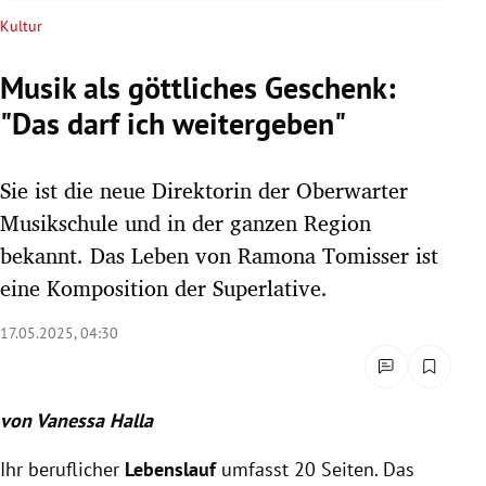
rreich Untermenü
Kultur
rt Untermenü
Musik als göttliches Geschenk:
"Das darf ich weitergeben"
schaft Untermenü
s Untermenü
Sie ist die neue Direktorin der Oberwarter
Musikschule und in der ganzen Region
zeit Untermenü
bekannt. Das Leben von Ramona Tomisser ist
eine Komposition der Superlative.
undheit Untermenü
17.05.2025, 04:30
tur Untermenü
nung Untermenü
von Vanessa Halla
lität Untermenü
Ihr beruflicher
Lebenslauf
umfasst 20 Seiten. Das