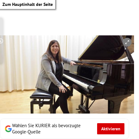
Zum Hauptinhalt der Seite
Copyright-Hinweis öffnen/schließen
Wählen Sie KURIER als bevorzugte
Aktivieren
tik Untermenü
Google-Quelle