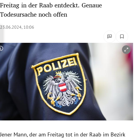
Freitag in der Raab entdeckt. Genaue
rreich Untermenü
Todesursache noch offen
rt Untermenü
23.06.2024, 10:06
schaft Untermenü
s Untermenü
Copyright-Hinweis öffnen/schließen
zeit Untermenü
undheit Untermenü
tur Untermenü
nung Untermenü
lität Untermenü
Jener Mann, der am Freitag tot in der Raab im Bezirk