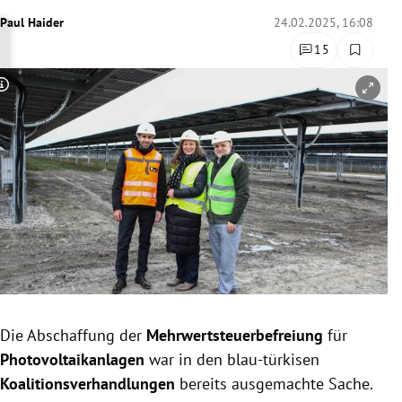
rreich Untermenü
Paul Haider
24.02.2025, 16:08
15
rt Untermenü
Copyright-Hinweis öffnen/schließen
schaft Untermenü
s Untermenü
zeit Untermenü
undheit Untermenü
tur Untermenü
nung Untermenü
Die Abschaffung der
Mehrwertsteuerbefreiung
für
Photovoltaikanlagen
war in den blau-türkisen
lität Untermenü
Koalitionsverhandlungen
bereits ausgemachte Sache.