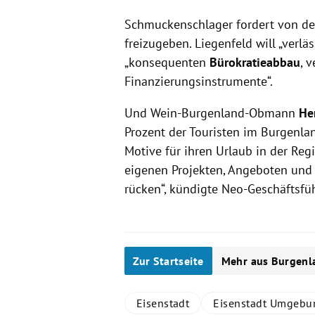
Schmuckenschlager fordert von d
freizugeben. Liegenfeld will „verlä
„konsequenten
Bürokratieabbau
, 
Finanzierungsinstrumente“.
Und Wein-Burgenland-Obmann
He
Prozent der Touristen im Burgenla
Motive für ihren Urlaub in der Reg
eigenen Projekten, Angeboten un
rücken“, kündigte Neo-Geschäftsfü
Zur Startseite
Mehr aus Burgenl
Eisenstadt
Eisenstadt Umgebu