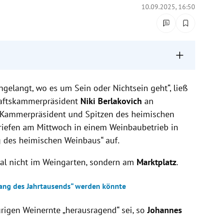
10.09.2025, 16:50
endem Konsum und drastisch fallenden Traubenpreisen.
gelangt, wo es um Sein oder Nichtsein geht“, ließ
ielle Unterstützung, Bürokratieabbau und stärkere
haftskammerpräsident
Niki Berlakovich
an
 die wirtschaftliche Lage der Winzer angespannt.
r Kammerpräsident und Spitzen des heimischen
iefen am Mittwoch in einem Weinbaubetrieb in
 des heimischen Weinbaus“ auf.
sal nicht im Weingarten, sondern am
Marktplatz
.
ang des Jahrtausends“ werden könnte
rigen Weinernte „herausragend“ sei, so
Johannes