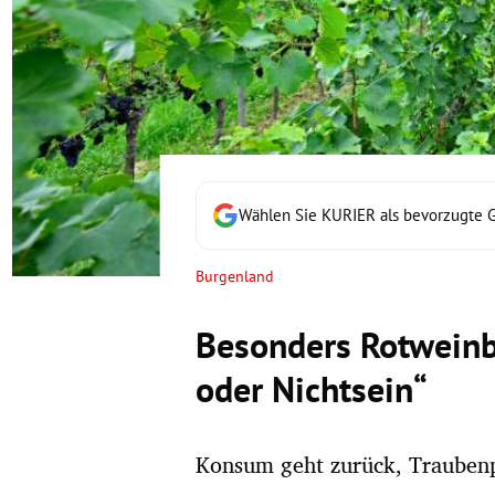
rt Untermenü
schaft Untermenü
s Untermenü
zeit Untermenü
Wählen Sie KURIER als bevorzugte 
undheit Untermenü
Burgenland
tur Untermenü
Besonders Rotweinba
nung Untermenü
oder Nichtsein“
lität Untermenü
Konsum geht zurück, Traubenp