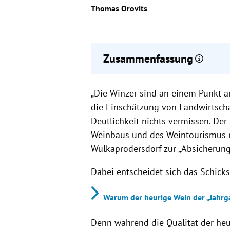
Thomas Orovits
Zusammenfassung
Rotweinbauern kämpfen mit sink
„Die Winzer sind an einem Punkt an
Branchenvertreter fordern finanz
Vermarktung.
die Einschätzung von Landwirtsc
Trotz herausragender Ernte bleibt
Deutlichkeit nichts vermissen. De
Weinbaus und des Weintourismus r
Wulkaprodersdorf zur „Absicherung
Dabei entscheidet sich das Schick
Warum der heurige Wein der „Jahrg
Denn während die Qualität der heu