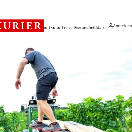
Anmelde
rreich
Politik
Wirtschaft
Sport
Kultur
Freizeit
Gesundheit
Stars