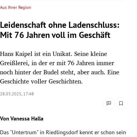
rreich Untermenü
Aus Ihrer Region
rt Untermenü
Leidenschaft ohne Ladenschluss:
Mit 76 Jahren voll im Geschäft
schaft Untermenü
s Untermenü
Hans Kaipel ist ein Unikat. Seine kleine
Greißlerei, in der er mit 76 Jahren immer
zeit Untermenü
noch hinter der Budel steht, aber auch. Eine
Geschichte voller Geschichten.
undheit Untermenü
28.03.2025, 17:48
tur Untermenü
nung Untermenü
Von Vanessa Halla
lität Untermenü
Das "Untertrum" in Riedlingsdorf kennt er schon sein