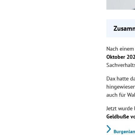
Zusamm
Christi
Nach einem
Wahlsti
Die SPÖ
Oktober 20
wurde.
Sachverhalt
Auch ge
Wahlka
Dax hatte d
hingewiesen
auch für Wa
Jetzt wurde
Geldbuße v
Burgenlan