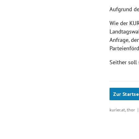
Aufgrund de
Wie der KUR
Landtagswah
Anfrage, de
Parteienför
Seither sol
Zur Startse
kurier.at, thor