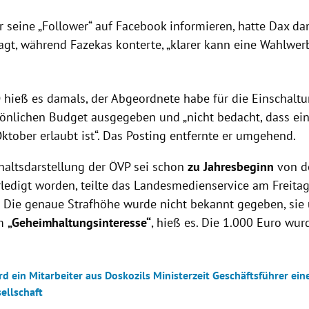
ur seine „Follower“ auf Facebook informieren, hatte Dax d
gt, während Fazekas konterte, „klarer kann eine Wahl
 hieß es damals, der Abgeordnete habe für die Einschalt
önlichen Budget ausgegeben und „nicht bedacht, dass e
Oktober erlaubt ist“. Das Posting entfernte er umgehend.
haltsdarstellung der ÖVP sei schon
zu Jahresbeginn
von d
rledigt worden, teilte das Landesmedienservice am Freita
. Die genaue Strafhöhe wurde nicht bekannt gegeben, sie 
em
„Geheimhaltungsinteresse“
, hieß es. Die 1.000 Euro wu
d ein Mitarbeiter aus Doskozils Ministerzeit Geschäftsführer ein
ellschaft