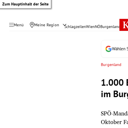
Zum Hauptinhalt der Seite
Menü
Meine Region
Schlagzeilen
Wien
NÖ
Burgenland
Öste
Wählen S
Burgenland
1.000 
im Bur
SPÖ-Manda
tik Untermenü
Oktober Fa
rreich Untermenü