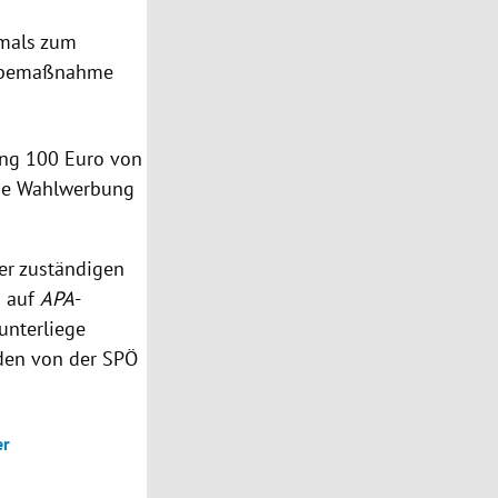
amals zum
werbemaßnahme
ung 100 Euro von
ine Wahlwerbung
er zuständigen
g auf
APA
-
unterliege
rden von der SPÖ
er