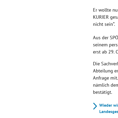
Er wollte n
KURIER gesa
nicht sein“.
Aus der SPÖ
seinem pers
erst ab 29. 
Die Sachver
Abteilung e
Anfrage mit
nämlich d
bestätigt.
Wieder wir
Landesges