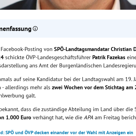
enfassung
an Dax von der SPÖ erhielt eine 1.000 Euro Strafe für einen Face
 Facebook-Posting von
chtag.
SPÖ-Landtagsmandatar Christian 
 akzeptierte die Strafe, die automatisch von der Parteienförderu
24
schickte ÖVP-Landesgeschäftsführer
Patrik Fazekas
ein
sdarstellung ans Amt der Burgenländischen Landesregier
gen die ÖVP läuft ein Verfahren wegen eines vermuteten Verstoß
mpf.
amals auf seine Kandidatur bei der Landtagswahl am 19. 
 - allerdings mehr als
zwei Wochen vor dem Stichtag am 
hlwerbung galt.
 bekannt, dass die zuständige Abteilung im Land über die
on 1.000 Euro
verhängt hat, wie die
APA
am Freitag berich
d: SPÖ und ÖVP decken einander vor der Wahl mit Anzeigen ein