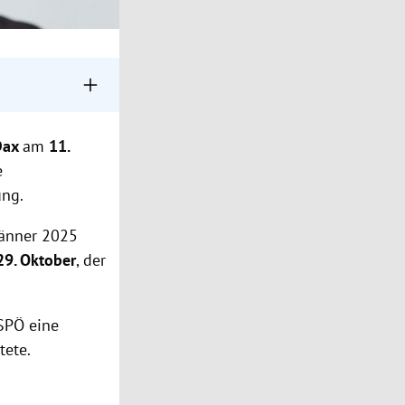
book-Post vor dem
Dax
am
11.
ng abgezogen
e
ung.
es im
Jänner 2025
29. Oktober
, der
 SPÖ eine
tete.