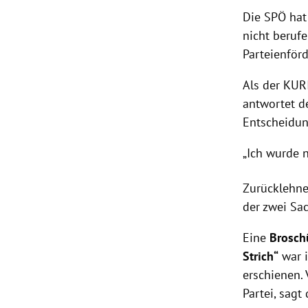
Die SPÖ hat
nicht beruf
Parteienför
Als der KUR
antwortet de
Entscheidun
„Ich wurde n
Zurücklehnen
der zwei Sa
Eine
Brosch
Strich“
war i
erschienen.
Partei, sagt