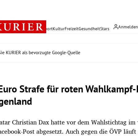
Anmelde
rreich
Politik
Wirtschaft
Sport
Kultur
Freizeit
Gesundheit
Stars
ie KURIER als bevorzugte Google-Quelle
Euro Strafe für roten Wahlkampf-
genland
tar Christian Dax hatte vor dem Wahlstichtag im
cebook-Post abgesetzt. Auch gegen die ÖVP läuft