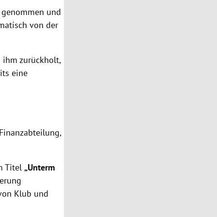
is genommen und
omatisch von der
 ihm zurückholt,
its eine
 Finanzabteilung,
m Titel
„Unterm
ierung
 von Klub und