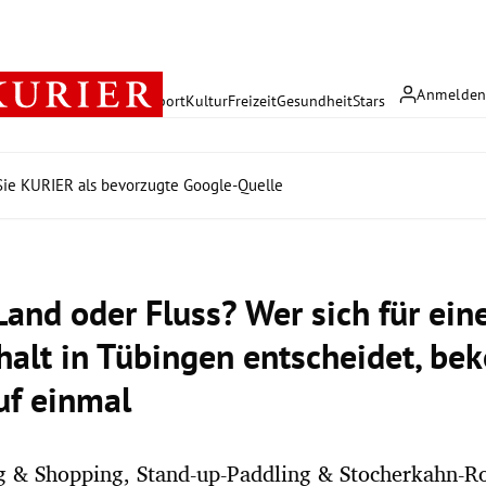
Anmelde
rreich
Politik
Wirtschaft
Sport
Kultur
Freizeit
Gesundheit
Stars
ie KURIER als bevorzugte Google-Quelle
Land oder Fluss? Wer sich für ein
halt in Tübingen entscheidet, b
uf einmal
g & Shopping, Stand-up-Paddling & Stocherkahn-R