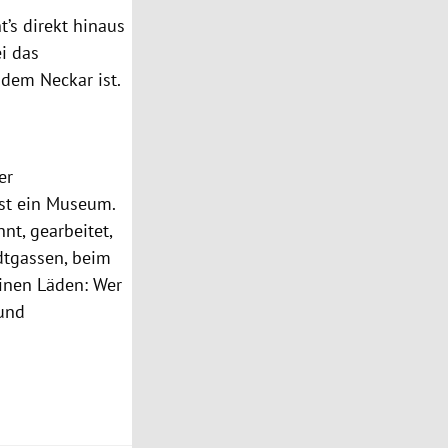
t’s direkt hinaus
i das
 dem Neckar ist.
er
bst ein Museum.
nt, gearbeitet,
dtgassen, beim
einen Läden: Wer
 und