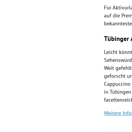
Für Aktivur
auf die Pre
bekannteste
Tübinger A
Leicht könn
Sehenswürd
Weit gefehlt
geforscht u
Cappuccino 
in Tübingen
facettenrei
Weitere Inf