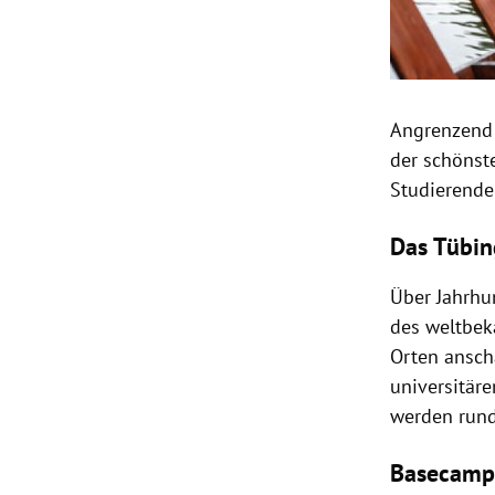
Angrenzend 
der schönste
Studierenden
Das Tübin
Über Jahrhu
des weltbeka
Orten ansch
universitär
werden rund
Basecamp