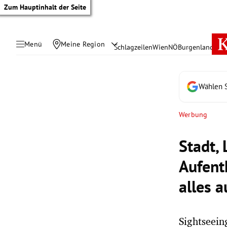
Zum Hauptinhalt der Seite
Menü
Meine Region
Schlagzeilen
Wien
NÖ
Burgenland
Öste
Wählen S
Werbung
Stadt, 
Aufent
alles a
tik Untermenü
Sightseein
rreich Untermenü