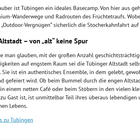
lauber ist Tübingen ein ideales Basecamp. Von hier aus geh
mium-Wanderwege und Radrouten des Früchtetraufs. Wobe
 „Outdoor-Vergnügen“ sicherlich die Stocherkahnfahrt auf
ltstadt – von „alt“ keine Spur
te man glauben, mit der großen Anzahl geschichtsträchtig
igkeiten auf engstem Raum sei die Tübinger Altstadt sel
. Sie ist ein authentisches Ensemble, in dem gelebt, gewoh
nd gefeiert wird. Ob beim Bummel durch die engen Altsta
in einem netten Café oder beim Stöbern in den vielen kl
 zu Gast ist, ist unmittelbar Teil ihres überaus lebendigen
chen Lebens.
os zu Tübingen