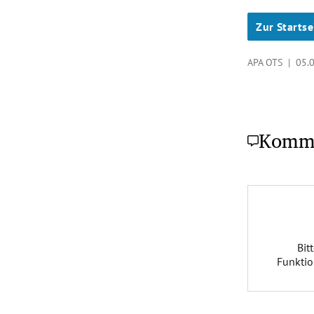
Zur Startse
APA OTS |
05.
Komm