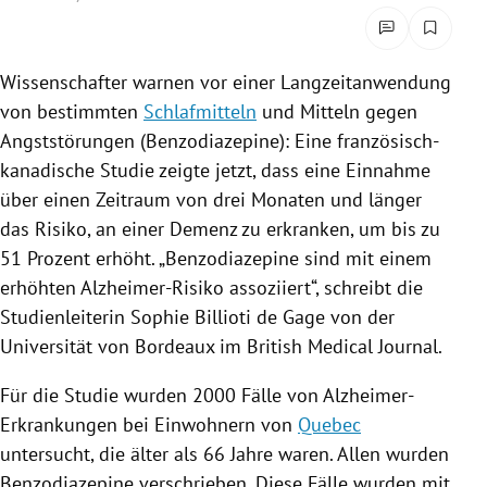
rreich Untermenü
rt Untermenü
Wissenschafter warnen vor einer
Langzeitanwendung
von bestimmten
Schlafmitteln
und Mitteln gegen
schaft Untermenü
Angststörungen
(Benzodiazepine): Eine französisch-
kanadische Studie zeigte jetzt, dass eine Einnahme
s Untermenü
über einen Zeitraum von drei Monaten und länger
das Risiko, an einer Demenz zu erkranken, um bis zu
zeit Untermenü
51 Prozent erhöht. „Benzodiazepine sind mit einem
undheit Untermenü
erhöhten Alzheimer-Risiko assoziiert“, schreibt die
Studienleiterin
Sophie Billioti
de Gage von der
tur Untermenü
Universität von Bordeaux im British Medical Journal.
nung Untermenü
Für die Studie wurden 2000 Fälle von Alzheimer-
Erkrankungen bei Einwohnern von
Quebec
lität Untermenü
untersucht, die älter als 66 Jahre waren. Allen wurden
Benzodiazepine verschrieben. Diese Fälle wurden mit