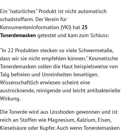
Der VKI-Test von 25 Tonerdemasken zeigt, dass 22
Ein "natürliches" Produkt ist nicht automatisch
Produkte zu viele Schwermetalle enthalten und
nicht empfehlenswert sind.
schadstoffarm. Der Verein für
Nur drei Tonerdemasken wurden als gut bewertet,
Konsumenteninformation (VKI) hat
25
doch auch diese enthalten geringe Mengen von
Tonerdemasken
getestet und kam zum Schluss:
Arsen, Blei, Chrom oder Nickel.
Die häufigsten Beanstandungen betreffen
"In 22 Produkten stecken so viele Schwermetalle,
Überschreitungen der Richtwerte für Blei, Arsen und
dass wir sie nicht empfehlen können." Kosmetische
Chrom in den getesteten Produkten.
Tonerdemasken sollen die Haut beispielsweise von
Talg befreien und Unreinheiten beseitigen.
Wissenschaftlich erwiesen scheint eine
austrocknende, reinigende und leicht antibakterielle
Wirkung.
Die Tonerde wird aus Lössboden gewonnen und ist
reich an Stoffen wie Magnesium, Kalzium, Eisen,
Kieselsäure oder Kupfer. Auch wenn Tonerdemasken