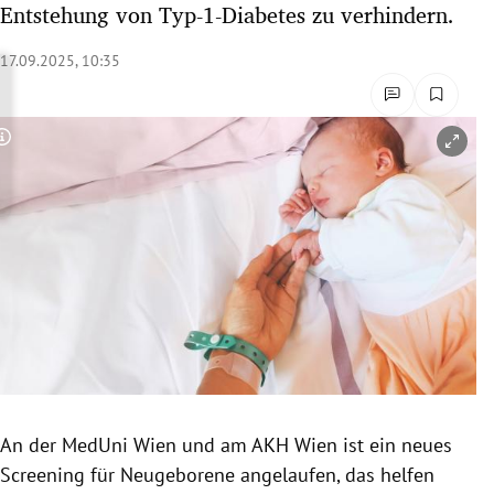
Entstehung von Typ-1-Diabetes zu verhindern.
rreich Untermenü
17.09.2025, 10:35
rt Untermenü
schaft Untermenü
Copyright-Hinweis öffnen/schließen
s Untermenü
zeit Untermenü
undheit Untermenü
tur Untermenü
nung Untermenü
An der MedUni Wien und am AKH Wien ist ein neues
lität Untermenü
Screening für Neugeborene angelaufen, das helfen