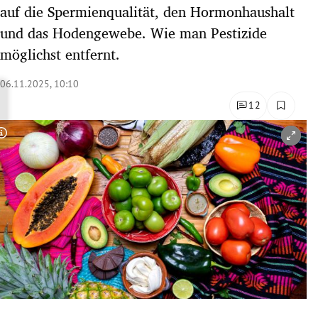
auf die Spermienqualität, den Hormonhaushalt
rreich Untermenü
und das Hodengewebe. Wie man Pestizide
rt Untermenü
möglichst entfernt.
schaft Untermenü
06.11.2025, 10:10
12
s Untermenü
Copyright-Hinweis öffnen/schließen
zeit Untermenü
undheit Untermenü
tur Untermenü
nung Untermenü
lität Untermenü