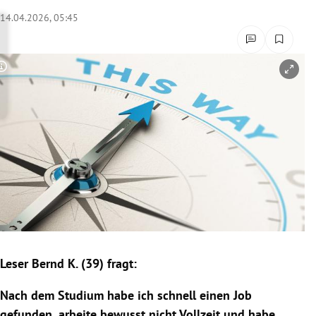
rreich Untermenü
14.04.2026, 05:45
rt Untermenü
Copyright-Hinweis öffnen/schließen
schaft Untermenü
s Untermenü
zeit Untermenü
undheit Untermenü
tur Untermenü
nung Untermenü
Leser Bernd K. (39) fragt:
lität Untermenü
Nach dem Studium habe ich schnell einen Job
gefunden, arbeite bewusst nicht Vollzeit und habe