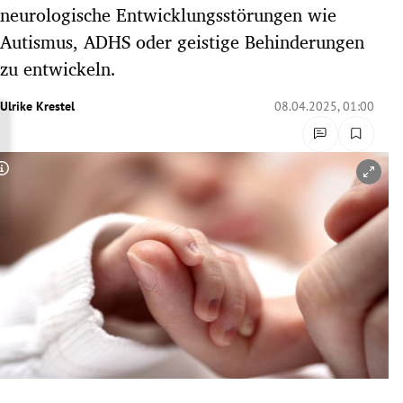
neurologische Entwicklungsstörungen wie
rreich Untermenü
Autismus, ADHS oder geistige Behinderungen
rt Untermenü
zu entwickeln.
schaft Untermenü
Ulrike Krestel
08.04.2025, 01:00
s Untermenü
Copyright-Hinweis öffnen/schließen
zeit Untermenü
undheit Untermenü
tur Untermenü
nung Untermenü
lität Untermenü