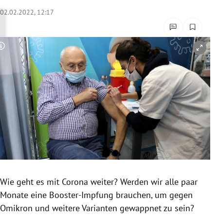
rreich Untermenü
02.02.2022, 12:17
rt Untermenü
Copyright-Hinweis öffnen/schließen
schaft Untermenü
s Untermenü
zeit Untermenü
undheit Untermenü
tur Untermenü
nung Untermenü
Wie geht es mit Corona weiter? Werden wir alle paar
Monate eine Booster-Impfung brauchen, um gegen
lität Untermenü
Omikron und weitere Varianten gewappnet zu sein?