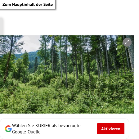
Zum Hauptinhalt der Seite
Copyright-Hinweis öffnen/schließen
Wählen Sie KURIER als bevorzugte
Aktivieren
tik Untermenü
Google-Quelle