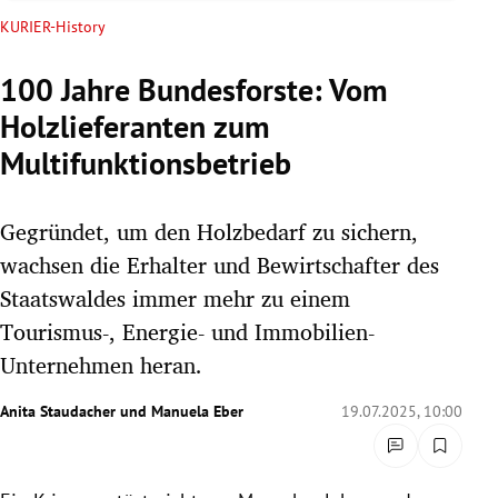
rreich Untermenü
KURIER-History
rt Untermenü
100 Jahre Bundesforste: Vom
Holzlieferanten zum
schaft Untermenü
Multifunktionsbetrieb
s Untermenü
Gegründet, um den Holzbedarf zu sichern,
zeit Untermenü
wachsen die Erhalter und Bewirtschafter des
undheit Untermenü
Staatswaldes immer mehr zu einem
Tourismus-, Energie- und Immobilien-
tur Untermenü
Unternehmen heran.
nung Untermenü
Anita Staudacher
und
Manuela Eber
19.07.2025, 10:00
lität Untermenü