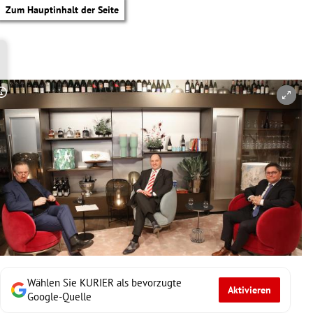
Zum Hauptinhalt der Seite
Copyright-Hinweis öffnen/schließen
Wählen Sie KURIER als bevorzugte
Aktivieren
tik Untermenü
Google-Quelle