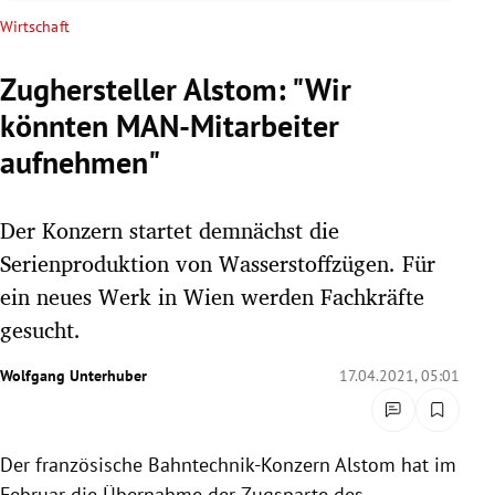
rreich Untermenü
Wirtschaft
rt Untermenü
Zughersteller Alstom: "Wir
könnten MAN-Mitarbeiter
schaft Untermenü
aufnehmen"
s Untermenü
Der Konzern startet demnächst die
zeit Untermenü
Serienproduktion von Wasserstoffzügen. Für
undheit Untermenü
ein neues Werk in Wien werden Fachkräfte
gesucht.
tur Untermenü
Wolfgang Unterhuber
17.04.2021, 05:01
nung Untermenü
lität Untermenü
Der französische Bahntechnik-Konzern Alstom hat im
Februar die Übernahme der Zugsparte des