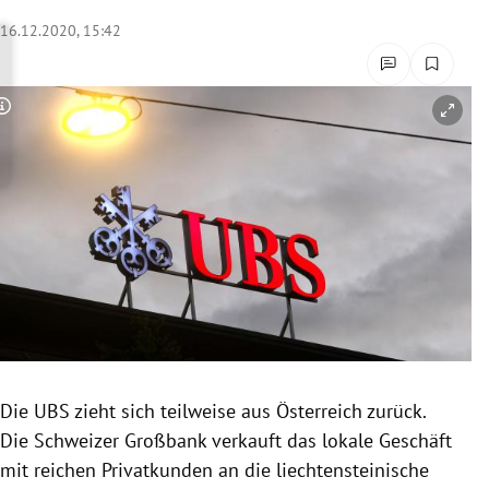
rreich Untermenü
16.12.2020, 15:42
rt Untermenü
Copyright-Hinweis öffnen/schließen
schaft Untermenü
s Untermenü
zeit Untermenü
undheit Untermenü
tur Untermenü
nung Untermenü
Die UBS zieht sich teilweise aus Österreich zurück.
Die Schweizer Großbank verkauft das lokale Geschäft
lität Untermenü
mit reichen Privatkunden an die liechtensteinische