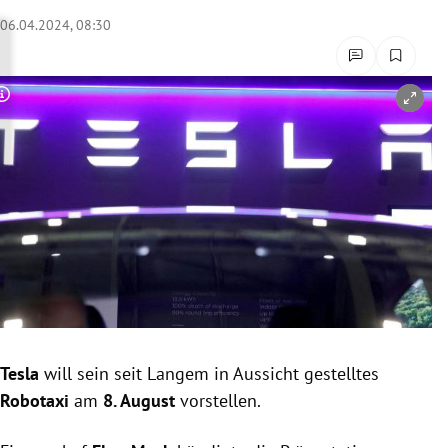
rreich Untermenü
06.04.2024, 08:30
rt Untermenü
Copyright-Hinweis öffnen/schließen
schaft Untermenü
s Untermenü
zeit Untermenü
undheit Untermenü
tur Untermenü
nung Untermenü
Tesla
will sein seit Langem in Aussicht gestelltes
Robotaxi
am
8. August
vorstellen.
lität Untermenü