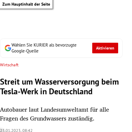
Zum Hauptinhalt der Seite
Wählen Sie KURIER als bevorzugte
Aktivieren
Google-Quelle
Wirtschaft
Streit um Wasserversorgung beim
Tesla-Werk in Deutschland
Autobauer laut Landesumweltamt für alle
Fragen des Grundwassers zuständig.
tik Untermenü
23.01.2023, 08:42