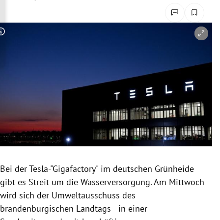
rreich Untermenü
rt Untermenü
Copyright-Hinweis öffnen/schließen
schaft Untermenü
s Untermenü
zeit Untermenü
undheit Untermenü
tur Untermenü
Bei der Tesla-"Gigafactory" im deutschen Grünheide
nung Untermenü
gibt es Streit um die Wasserversorgung. Am Mittwoch
wird sich der Umweltausschuss des
lität Untermenü
brandenburgischen Landtags in einer