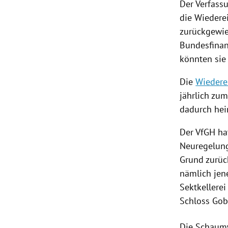
Der
Verfass
die
Wiedere
zurückgewie
Bundesfinan
könnten si
Die
Wiedere
jährlich zu
dadurch hei
Der VfGH h
Neuregelung
Grund zurüc
nämlich jen
Sektkellere
Schloss Gob
Die
Schaum