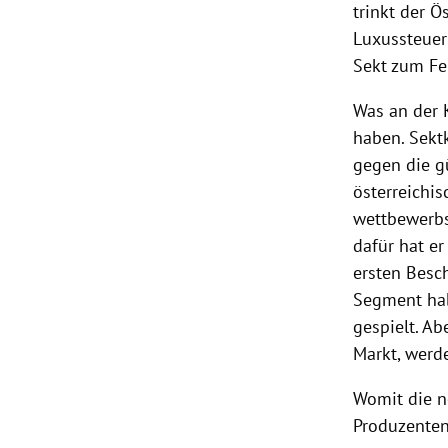
trinkt der Ö
Luxussteuer
Sekt zum Fei
Was an der 
haben. Sekt
gegen die g
österreichis
wettbewerbs
dafür hat er
ersten Besch
Segment hab
gespielt. A
Markt, werde
Womit die 
Produzenten 