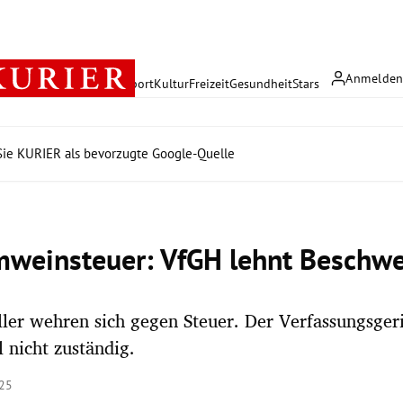
Anmelde
rreich
Politik
Wirtschaft
Sport
Kultur
Freizeit
Gesundheit
Stars
ie KURIER als bevorzugte Google-Quelle
weinsteuer: VfGH lehnt Beschwe
ller wehren sich gegen Steuer. Der Verfassungsgeri
l nicht zuständig.
:25