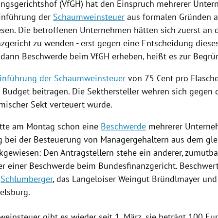
ungsgerichtshof
(VfGH) hat den Einspruch mehrerer Unte
inführung
der
Schaumweinsteuer
aus formalen Gründen a
sen. Die betroffenen Unternehmen hätten sich zuerst an 
zgericht
zu wenden - erst gegen eine Entscheidung dieses
e dann
Beschwerde
beim VfGH erheben, heißt es zur Begrü
inführung der Schaumweinsteuer
von 75 Cent pro Flasche
m Budget beitragen. Die Sekthersteller wehren sich gegen 
mischer Sekt verteuert würde.
atte am Montag schon eine
Beschwerde
mehrerer Unterne
 bei der Besteuerung von Managergehältern aus dem gle
kgewiesen: Den Antragstellern stehe ein anderer, zumutba
er einer
Beschwerde
beim
Bundesfinanzgericht
. Beschwert
i
Schlumberger
, das Langeloiser Weingut Bründlmayer und
elsburg.
weinsteuer
gibt es wieder seit 1. März, sie beträgt 100 Eur