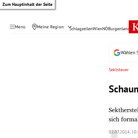
Zum Hauptinhalt der Seite
Menü
Meine Region
Schlagzeilen
Wien
NÖ
Burgenland
Öste
Wählen S
Sektsteuer
Schaum
Sektherste
sich forma
tik Untermenü
02.07.2014, 10
rreich Untermenü