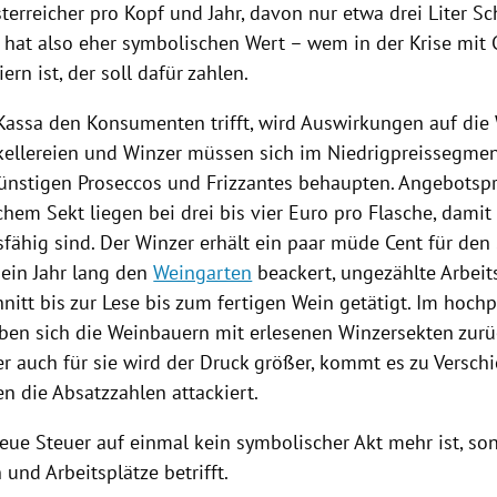
sterreicher pro Kopf und Jahr, davon nur etwa drei Liter 
 hat also eher symbolischen Wert – wem in der
Krise
mit 
ern ist, der soll dafür zahlen.
Kassa den Konsumenten trifft, wird Auswirkungen auf die 
kellereien und Winzer müssen sich im Niedrigpreissegment
ünstigen Proseccos und Frizzantes behaupten. Angebotsp
chem Sekt liegen bei drei bis vier Euro pro Flasche, damit
fähig sind. Der Winzer erhält ein paar müde Cent für den
 ein Jahr lang den
Weingarten
beackert, ungezählte Arbeit
nitt bis zur Lese bis zum fertigen Wein getätigt. Im hoch
en sich die Weinbauern mit erlesenen Winzersekten zurü
ber auch für sie wird der Druck größer, kommt es zu Versc
n die Absatzzahlen attackiert.
neue
Steuer
auf einmal kein symbolischer Akt mehr ist, so
und Arbeitsplätze betrifft.