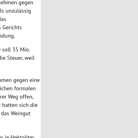
rnehmen gegen
ls unzulässig
das
 Gerichts
ndung.
 soll 35 Mio.
die
Steuer
, weil
hmen gegen eine
ichen formalen
rer Weg offen,
 hatten sich die
 das Weingut
o je Hektoliter