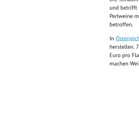
und betriff
Perlweine mi
betroffen.
In
Österreic
herstellen. 
Euro pro Fl
machen Wein