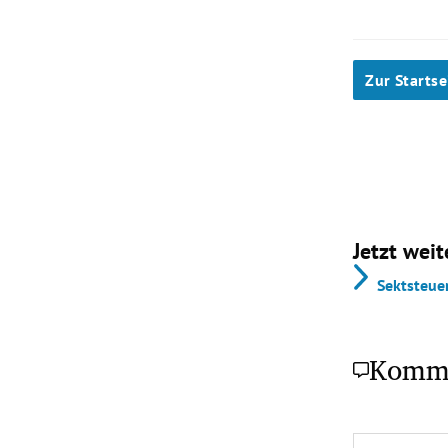
Zur Startse
Jetzt weit
Sektsteue
Komm