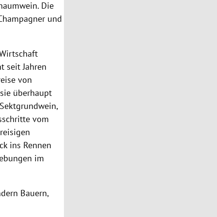
Schaumwein. Die
Champagner und
Wirtschaft
 seit Jahren
reise von
 sie überhaupt
 Sektgrundwein,
sschritte vom
preisigen
ck ins Rennen
hiebungen im
ndern Bauern,