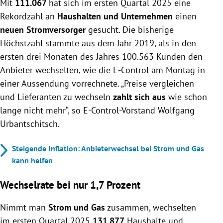
Mit
111.067
Unternehmen wechselte im ersten Quartal 2025
hat sich im ersten Quartal 2025 eine
ihren Stromanbieter, das übertrifft den bisherigen
Rekordzahl an
Haushalten und Unternehmen
einen
Höchstwert von 2019.
neuen Stromversorger
gesucht. Die bisherige
Die Wechselrate für Strom und Gas zusammen lag
Höchstzahl stammte aus dem Jahr 2019, als in den
bei 1,7 Prozent, höher als im Vorjahr.
ersten drei Monaten des Jahres 100.563 Kunden den
In Niederösterreich gab es mit 2,5 Prozent die
Anbieter wechselten, wie die E-Control am Montag in
meisten Stromanbieterwechsel im Vergleich zur
einer Aussendung vorrechnete. „Preise vergleichen
Kundenzahl.
und Lieferanten zu wechseln
zahlt sich aus
wie schon
lange nicht mehr“, so E-Control-Vorstand Wolfgang
Urbantschitsch.
Steigende Inflation: Anbieterwechsel bei Strom und Gas
kann helfen
Wechselrate bei nur 1,7 Prozent
Nimmt man
Strom und Gas
zusammen, wechselten
im ersten Quartal 2025
131.877
Haushalte und