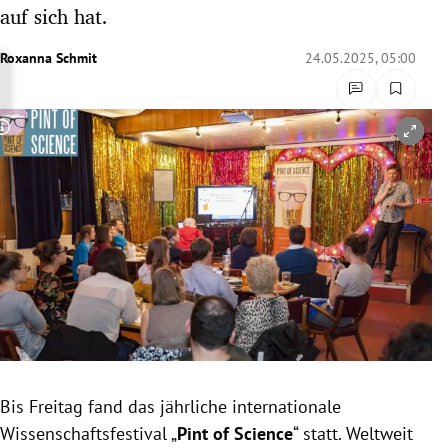
auf sich hat.
rreich Untermenü
Roxanna Schmit
24.05.2025, 05:00
rt Untermenü
schaft Untermenü
Copyright-Hinweis öffnen/schließen
s Untermenü
zeit Untermenü
undheit Untermenü
tur Untermenü
nung Untermenü
lität Untermenü
Bis Freitag fand das jährliche internationale
Wissenschaftsfestival „
Pint of Science
“ statt. Weltweit