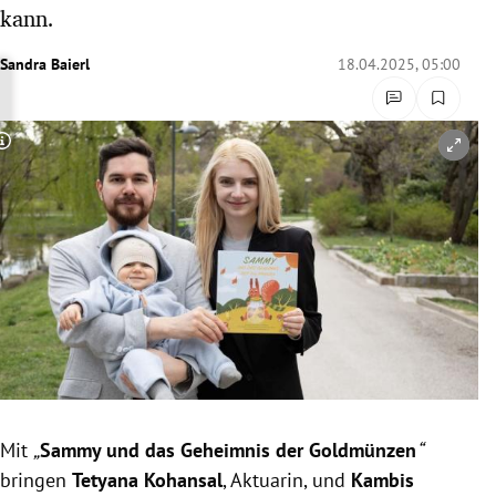
kann.
rreich Untermenü
Sandra Baierl
18.04.2025, 05:00
rt Untermenü
schaft Untermenü
Copyright-Hinweis öffnen/schließen
s Untermenü
zeit Untermenü
undheit Untermenü
tur Untermenü
nung Untermenü
lität Untermenü
Mit
„
Sammy und das Geheimnis der Goldmünzen
“
bringen
Tetyana Kohansal
, Aktuarin, und
Kambis