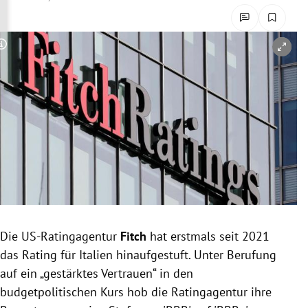
rreich Untermenü
rt Untermenü
Copyright-Hinweis öffnen/schließen
schaft Untermenü
s Untermenü
zeit Untermenü
undheit Untermenü
tur Untermenü
Die US-Ratingagentur
Fitch
hat erstmals seit 2021
nung Untermenü
das Rating für Italien hinaufgestuft. Unter Berufung
auf ein „gestärktes Vertrauen“ in den
lität Untermenü
budgetpolitischen Kurs hob die Ratingagentur ihre