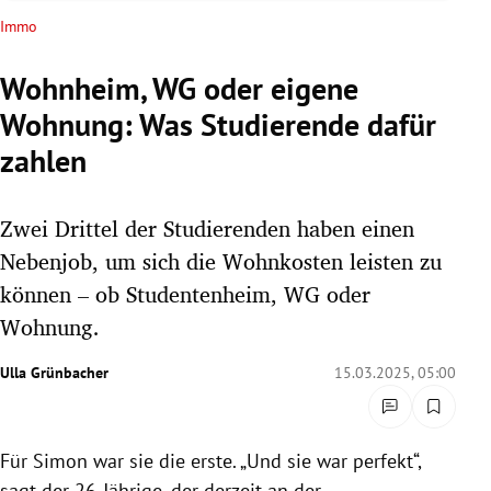
rreich Untermenü
Immo
rt Untermenü
Wohnheim, WG oder eigene
Wohnung: Was Studierende dafür
schaft Untermenü
zahlen
s Untermenü
Zwei Drittel der Studierenden haben einen
zeit Untermenü
Nebenjob, um sich die Wohnkosten leisten zu
undheit Untermenü
können – ob Studentenheim, WG oder
Wohnung.
tur Untermenü
Ulla Grünbacher
15.03.2025, 05:00
nung Untermenü
lität Untermenü
Für Simon war sie die erste. „Und sie war perfekt“,
sagt der 26-Jährige, der derzeit an der