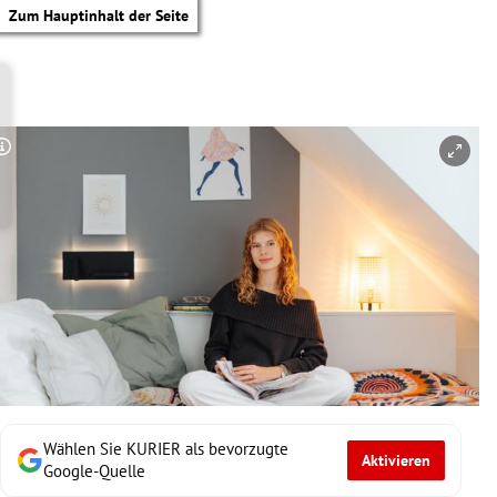
Zum Hauptinhalt der Seite
Copyright-Hinweis öffnen/schließen
Wählen Sie KURIER als bevorzugte
Aktivieren
tik Untermenü
Google-Quelle