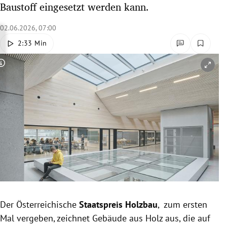
Baustoff eingesetzt werden kann.
rreich Untermenü
02.06.2026, 07:00
rt Untermenü
2:33 Min
schaft Untermenü
Copyright-Hinweis öffnen/schließen
s Untermenü
zeit Untermenü
undheit Untermenü
tur Untermenü
nung Untermenü
Der Österreichische
Staatspreis Holzbau
, zum ersten
lität Untermenü
Mal vergeben, zeichnet Gebäude aus Holz aus, die auf