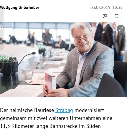
rreich Untermenü
Wolfgang Unterhuber
03.07.2019, 10:35
rt Untermenü
Copyright-Hinweis öffnen/schließen
schaft Untermenü
s Untermenü
zeit Untermenü
undheit Untermenü
tur Untermenü
nung Untermenü
Der heimische
Bauriese
Strabag
modernisiert
gemeinsam mit zwei weiteren Unternehmen eine
lität Untermenü
11,3 Kilometer lange
Bahnstrecke
im Süden