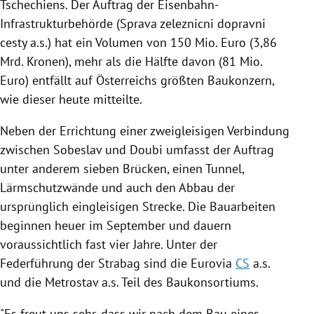
Tschechiens
. Der Auftrag der Eisenbahn-
Infrastrukturbehörde (Sprava zeleznicni dopravni
cesty a.s.) hat ein Volumen von 150 Mio. Euro (3,86
Mrd. Kronen), mehr als die Hälfte davon (81 Mio.
Euro) entfällt auf
Österreichs
größten Baukonzern,
wie dieser heute mitteilte.
Neben der Errichtung einer zweigleisigen Verbindung
zwischen Sobeslav und Doubi umfasst der Auftrag
unter anderem sieben Brücken, einen Tunnel,
Lärmschutzwände und auch den Abbau der
ursprünglich eingleisigen Strecke. Die Bauarbeiten
beginnen heuer im September und dauern
voraussichtlich fast vier Jahre. Unter der
Federführung der
Strabag
sind die Eurovia
CS
a.s.
und die Metrostav a.s. Teil des Baukonsortiums.
"Es freut uns sehr, dass wir nach dem Bau eines