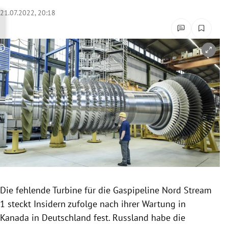
rreich Untermenü
21.07.2022, 20:18
rt Untermenü
Copyright-Hinweis öffnen/schließen
schaft Untermenü
s Untermenü
zeit Untermenü
undheit Untermenü
tur Untermenü
nung Untermenü
Die fehlende Turbine für die Gaspipeline Nord Stream
1 steckt Insidern zufolge nach ihrer Wartung in
lität Untermenü
Kanada in Deutschland fest. Russland habe die