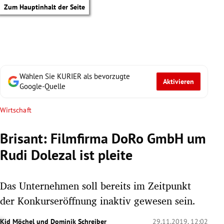
Zum Hauptinhalt der Seite
Wählen Sie KURIER als bevorzugte
Aktivieren
Google-Quelle
Wirtschaft
Brisant: Filmfirma DoRo GmbH um
Rudi Dolezal ist pleite
Das Unternehmen soll bereits im Zeitpunkt
der Konkurseröffnung inaktiv gewesen sein.
tik Untermenü
Kid Möchel
und
Dominik Schreiber
29.11.2019, 12:02