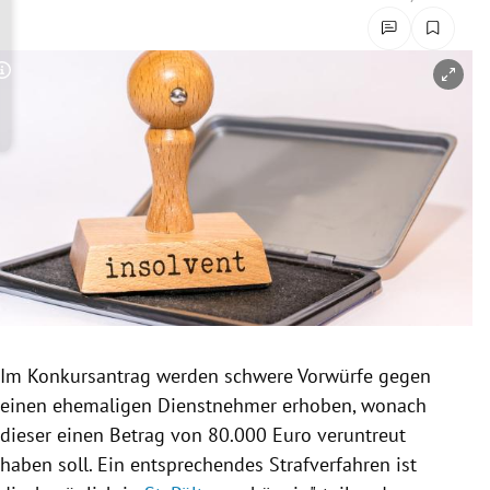
rreich Untermenü
rt Untermenü
Copyright-Hinweis öffnen/schließen
schaft Untermenü
s Untermenü
zeit Untermenü
undheit Untermenü
tur Untermenü
Im
Konkursantrag
werden schwere Vorwürfe gegen
nung Untermenü
einen ehemaligen Dienstnehmer erhoben, wonach
dieser einen Betrag von 80.000 Euro veruntreut
lität Untermenü
haben soll. Ein entsprechendes Strafverfahren ist