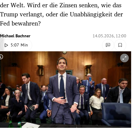
der Welt. Wird er die Zinsen senken, wie das
rreich Untermenü
Trump verlangt, oder die Unabhängigkeit der
rt Untermenü
Fed bewahren?
schaft Untermenü
Michael Bachner
14.05.2026, 12:00
5:07 Min
s Untermenü
Copyright-Hinweis öffnen/schließen
zeit Untermenü
undheit Untermenü
tur Untermenü
nung Untermenü
lität Untermenü