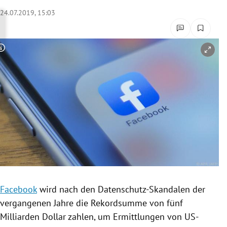
rreich Untermenü
24.07.2019, 15:03
rt Untermenü
Copyright-Hinweis öffnen/schließen
schaft Untermenü
s Untermenü
zeit Untermenü
undheit Untermenü
tur Untermenü
nung Untermenü
Facebook
wird nach den Datenschutz-Skandalen der
vergangenen Jahre die
Rekordsumme
von fünf
lität Untermenü
Milliarden Dollar zahlen, um Ermittlungen von US-